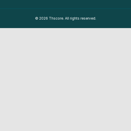
© 2026 Thscore. All rights reserved.